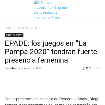
Inicio
Otros deportes
Otros deportes
EPADE: los juegos en “La
Pampa 2020” tendrán fuerte
presencia femenina
Por
elnorte
-
marzo 4, 2020
1061
0
Con la presencia del ministro de Desarrollo Social, Diego
Álvarez, y representantes de las provincias patagónicas