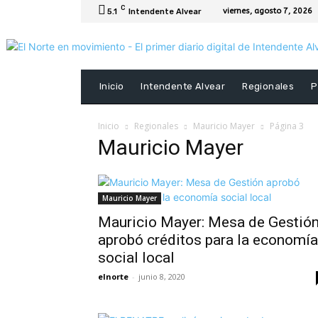
C
viernes, agosto 7, 2026
5.1
Intendente Alvear
Inicio
Intendente Alvear
Regionales
P
Inicio
Regionales
Mauricio Mayer
Página 3
Mauricio Mayer
Mauricio Mayer
Mauricio Mayer: Mesa de Gestió
aprobó créditos para la economía
social local
elnorte
-
junio 8, 2020