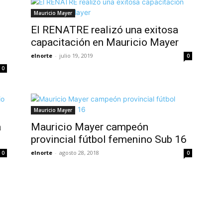
Mauricio Mayer
El RENATRE realizó una exitosa
capacitación en Mauricio Mayer
elnorte
-
julio 19, 2019
0
0
Mauricio Mayer
a
Mauricio Mayer campeón
provincial fútbol femenino Sub 16
elnorte
-
agosto 28, 2018
0
0