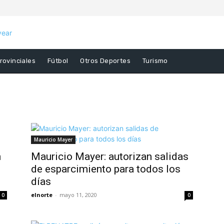
rovinciales
Fútbol
Otros Deportes
Turismo
Mauricio Mayer
n
Mauricio Mayer: autorizan salidas
de esparcimiento para todos los
días
elnorte
-
mayo 11, 2020
0
0