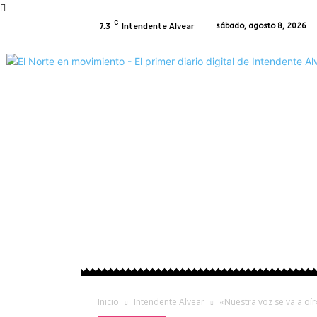
C
sábado, agosto 8, 2026
7.3
Intendente Alvear
Inicio
Intendente Alvear
Regionales
P
Inicio
Intendente Alvear
«Nuestra voz se va a oír