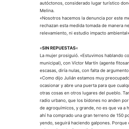
autóctonos, considerado lugar turístico dond
Melina.
«Nosotros hacemos la denuncia por este me
rechazan esta medida tomada de manera negl
relevamiento, ni estudio impacto ambiental»
«
SIN REPUESTAS
«
La mujer prosiguió. «Estuvimos hablando c
municipal), con Víctor Martín (agente fitosa
escasas, diría nulas, con falta de argumentos
«Como dijo Julián estamos muy preocupados
ocasionar y abre una puerta para que cualqu
otras cosas en otros lugares del pueblo. Ta
radio urbano, que los bidones no anden por
de agroquímicos, y grande, no es que va a h
ahí ha comprado una gran terreno de 150 por
yendo, seguirá haciendo galpones. Porque c