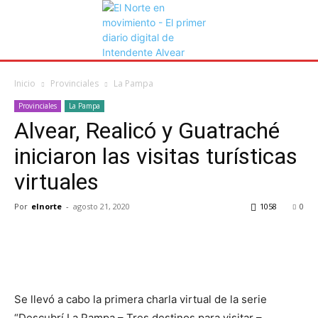
Inicio
Provinciales
La Pampa
Provinciales
La Pampa
Alvear, Realicó y Guatraché
iniciaron las visitas turísticas
virtuales
Por
elnorte
-
agosto 21, 2020
1058
0
Se llevó a cabo la primera charla virtual de la serie
“Descubrí La Pampa – Tres destinos para visitar –