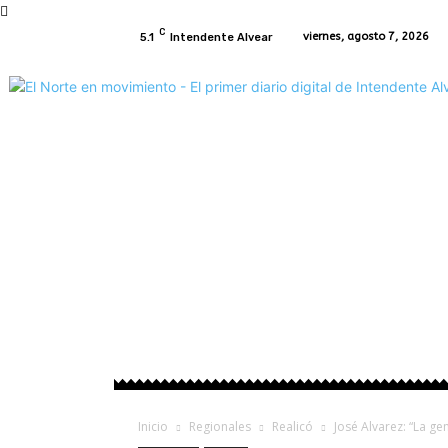
C
viernes, agosto 7, 2026
5.1
Intendente Alvear
Inicio
Intendente Alvear
Regionales
P
Inicio
Regionales
Realicó
José Alvarez: “La g