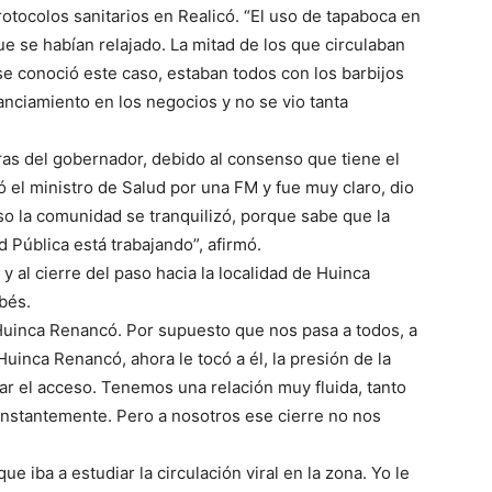
rotocolos sanitarios en Realicó. “El uso de tapaboca en
que se habían relajado. La mitad de los que circulaban
 se conoció este caso, estaban todos con los barbijos
anciamiento en los negocios y no se vio tanta
ras del gobernador, debido al consenso que tiene el
 el ministro de Salud por una FM y fue muy claro, dio
eso la comunidad se tranquilizó, porque sabe que la
d Pública está trabajando”, afirmó.
s y al cierre del paso hacia la localidad de Huinca
bés.
Huinca Renancó. Por supuesto que nos pasa a todos, a
inca Renancó, ahora le tocó a él, la presión de la
rar el acceso. Tenemos una relación muy fluida, tanto
onstantemente. Pero a nosotros ese cierre no nos
ue iba a estudiar la circulación viral en la zona. Yo le