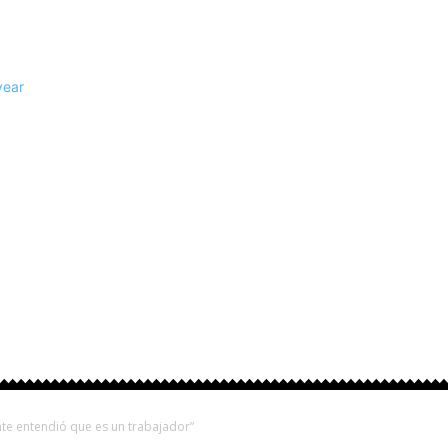
rovinciales
Fútbol
Otros Deportes
Turismo
ente entendió que es un trabajador”