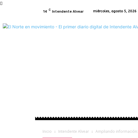
C
miércoles, agosto 5, 2026
14
Intendente Alvear
Inicio
Intendente Alvear
Regionales
P
Inicio
Intendente Alvear
Ampliando información: 