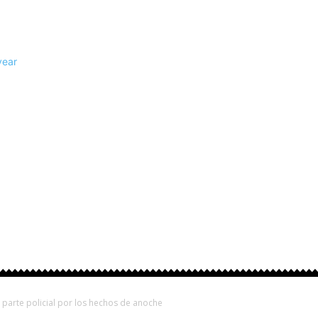
rovinciales
Fútbol
Otros Deportes
Turismo
parte policial por los hechos de anoche