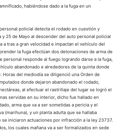
amnificado, habiéndose dado a la fuga en un
ersonal policial detecta el rodado en cuestión y
a y 25 de Mayo al descender del auto personal policial
ha a tras a gran velocidad e impactan el vehículo del
emprender la fuga efectúan dos detonaciones de arma de
ue personal responde al fuego logrando darse a la fuga,
ehículo abandonado e alrededores de la quinta donde
al. Horas del mediodía se diligenció una Orden de
s imputados donde dejaron abandonado el rodado,
áreas, al efectuar el rastrillaje del lugar se logró el
as servidas en su interior, dicho fue hallado en
ado, arma que va a ser sometidas a pericia y el
a (marihuna), y un planta adulta que se hallaba
 se iniciaron actuaciones por infracción a la ley 23737.
dos, los cuales mañana va a ser formalizados en sede