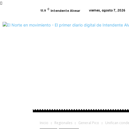
C
viernes, agosto 7, 2026
11.9
Intendente Alvear
Inicio
Intendente Alvear
Regionales
P
Inicio
Regionales
General Pico
Unifican conde