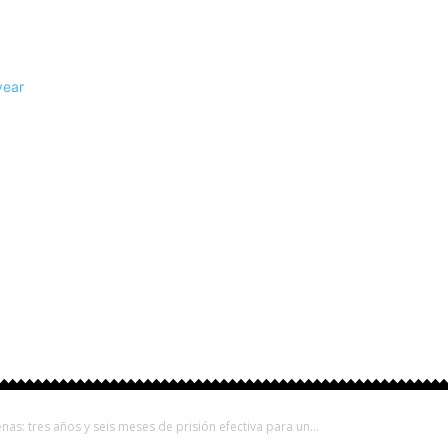
rovinciales
Fútbol
Otros Deportes
Turismo
nas: tres años y seis meses de prisión efectiva para un...