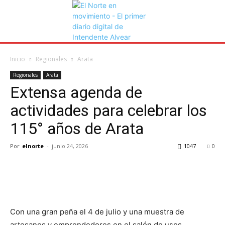
Inicio
Regionales
Arata
Regionales
Arata
Extensa agenda de
actividades para celebrar los
115° años de Arata
Por
elnorte
-
junio 24, 2026
1047
0
Con una gran peña el 4 de julio y una muestra de
artesanos y emprendedores en el salón de usos