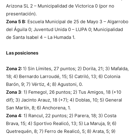
Arizona SL 2 – Municipalidad de Victorica 0 (por no
presentación).
Zona 5 B
: Escuela Municipal de 25 de Mayo 3 – Algarrobo
del Águila 0; Juventud Unida 0 – LUPA 0; Municipalidad
de Santa Isabel 4 – La Humada 1.
Las posiciones
Zona 2:
1) Sin Límites, 27 puntos; 2) Dorila, 21; 3) Mafalda,
18; 4) Bernardo Larroudé, 15; 5) Catriló, 13; 6) Colonia
Barón, 9; 7) Vértiz, 4; 8) Agustoni, 0.
Zona 3
: 1) Femegol, 26 puntos; 2) Tus Amigos, 18 (+10
dif); 3) Jacinto Arauz, 18 (+7); 4) Doblas, 10; 5) General
San Martín, 8; 6) Anchorena, 1.
Zona 4
: 1) Rancul, 22 puntos; 2) Parera, 18; 3) Costa
Brava, 15; 4) Sportivo Realicó, 13; 5) La Maruja, 9; 6)
Quetrequén, 8; 7) Ferro de Realicó, 5; 8) Arata, 5; 9)