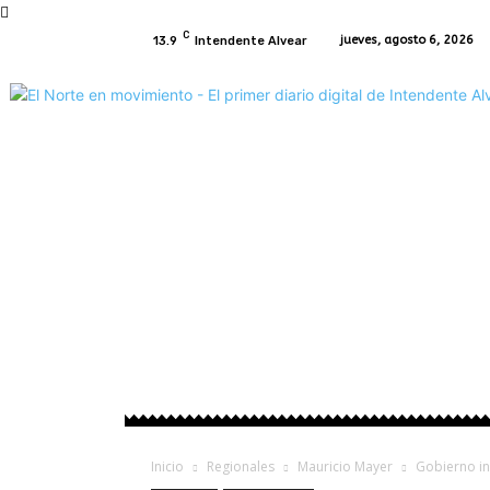
C
jueves, agosto 6, 2026
13.9
Intendente Alvear
Inicio
Intendente Alvear
Regionales
P
Inicio
Regionales
Mauricio Mayer
Gobierno in