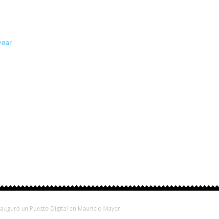
rovinciales
Fútbol
Otros Deportes
Turismo
auguró un Puesto Digital en Mauricio Mayer