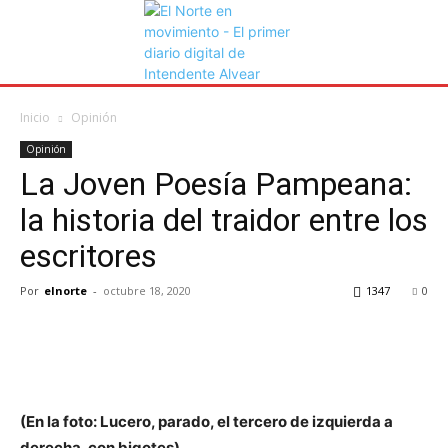
Inicio
Opinión
Opinión
La Joven Poesía Pampeana:
la historia del traidor entre los
escritores
Por
elnorte
-
octubre 18, 2020
1347
0
(En la foto: Lucero, parado, el tercero de izquierda a
derecha, con bigotes)