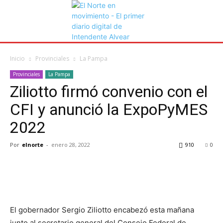
Inicio
Provinciales
La Pampa
Provinciales
La Pampa
Ziliotto firmó convenio con el
CFI y anunció la ExpoPyMES
2022
Por
elnorte
-
enero 28, 2022
910
0
El gobernador Sergio Ziliotto encabezó esta mañana
junto al secretario general del Consejo Federal de