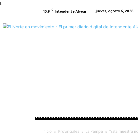
C
jueves, agosto 6, 2026
10.9
Intendente Alvear
Inicio
Intendente Alvear
Regionales
P
Inicio
Provinciales
La Pampa
“Esta muestra no