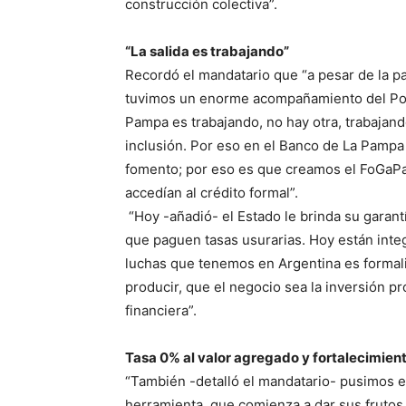
construcción colectiva”.
“La salida es trabajando”
Recordó el mandatario que “a pesar de la 
tuvimos un enorme acompañamiento del Pode
Pampa es trabajando, no hay otra, trabajan
inclusión. Por eso en el Banco de La Pampa
fomento; por eso es que creamos el FoGaP
accedían al crédito formal”.
“Hoy -añadió- el Estado le brinda su garan
que paguen tasas usurarias. Hoy están integ
luchas que tenemos en Argentina es formali
producir, que el negocio sea la inversión pr
financiera”.
Tasa 0% al valor agregado y fortalecimien
“También -detalló el mandatario- pusimos e
herramienta, que comienza a dar sus fruto