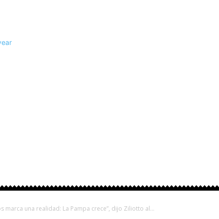
rovinciales
Fútbol
Otros Deportes
Turismo
s marca una realidad: La Pampa crece”, dijo Ziliotto al...