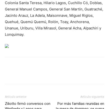
Colonia Santa Teresa, Hilario Lagos, Cuchillo Có, Doblas,
General Manuel Campos, General San Martín, Guatraché,
Jacinto Arauz, La Adela, Maisonnave, Miguel Riglos,
Quehué, Quemú Quemú, Rolón, Toay, Anchorena,
Unanue, Uriburu, Villa Mirasol, General Acha, Alpachiri y
Lonquimay.
Artículo anterior
Artículo siguiente
Ziliotto firmó convenios con
Por más familias reunidas en
Winifreda y Lagos para
la mesa de domingo: se suma