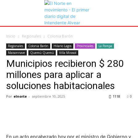
Inicio
Regionales
Colonia Barón
Regionales
Colonia Barón
Hilario Lagos
Provinciales
La Pampa
Maisonnave
Quemú Quemú
Villa Mirasol
Municipios recibieron $ 280
millones para aplicar a
soluciones habitacionales
Por
elnorte
-
septiembre 10, 2025
1118
0
En un acto encabezado hoy por el ministro de Gobierno y