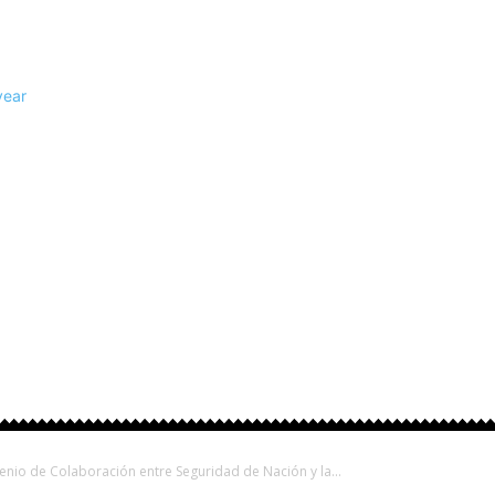
rovinciales
Fútbol
Otros Deportes
Turismo
enio de Colaboración entre Seguridad de Nación y la...