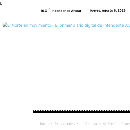
C
jueves, agosto 6, 2026
10.3
Intendente Alvear
Inicio
Intendente Alvear
Regionales
P
Inicio
Provinciales
La Pampa
Se firmó el Conv