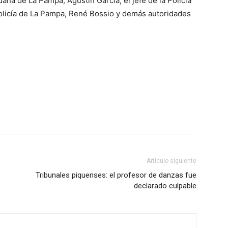
ana de La Pampa, Agustín García, el jefe de la Policía
 Policía de La Pampa, René Bossio y demás autoridades
Artículo siguiente
Tribunales piquenses: el profesor de danzas fue
declarado culpable